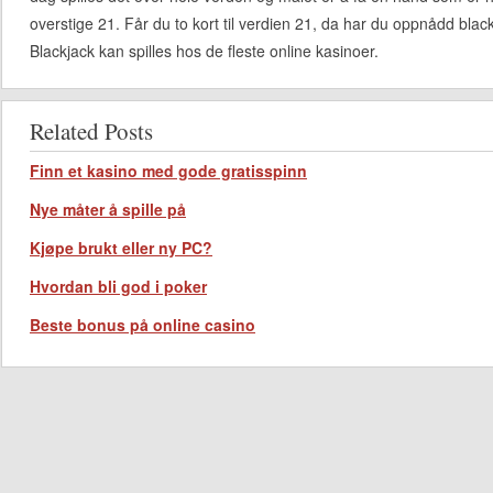
overstige 21. Får du to kort til verdien 21, da har du oppnådd blac
Blackjack kan spilles hos de fleste online kasinoer.
Related Posts
Finn et kasino med gode gratisspinn
Nye måter å spille på
Kjøpe brukt eller ny PC?
Hvordan bli god i poker
Beste bonus på online casino